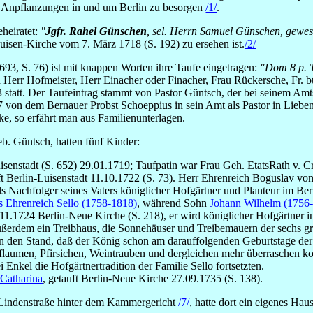
 Anpflanzungen in und um Berlin zu besorgen
/1/
.
eheiratet:
"
Jgfr. Rahel Günschen
, sel. Herrn Samuel Günschen, gewes
Luisen-Kirche vom 7. März 1718 (S. 192) zu ersehen ist.
/2/
93, S. 76) ist mit knappen Worten ihre Taufe eingetragen:
"Dom 8 p. T
 Herr Hofmeister, Herr Einacher oder Finacher, Frau Rückersche, Fr. 
 statt. Der Taufeintrag stammt von Pastor Güntsch, der bei seinem Amts
von dem Bernauer Probst Schoeppius in sein Amt als Pastor in Liebe
e, so erfährt man aus Familienunterlagen.
eb. Güntsch, hatten fünf Kinder:
uisenstadt (S. 652) 29.01.1719; Taufpatin war Frau Geh. EtatsRath v. C
t Berlin-Luisenstadt 11.10.1722 (S. 73). Herr Ehrenreich Boguslav vo
ls Nachfolger seines Vaters königlicher Hofgärtner und Planteur im Berl
s Ehrenreich Sello (1758-1818)
, während Sohn
Johann Wilhelm (1756
0.11.1724 Berlin-Neue Kirche (S. 218), er wird königlicher Hofgärtner
ßerdem ein Treibhaus, die Sonnehäuser und Treibemauern der sechs gr
 den Stand, daß der König schon am darauffolgenden Geburtstage der 
Pflaumen, Pfirsichen, Weintrauben und dergleichen mehr überraschen k
Enkel die Hofgärtnertradition der Familie Sello fortsetzten.
Catharina
, getauft Berlin-Neue Kirche 27.09.1735 (S. 138).
 Lindenstraße hinter dem Kammergericht
/7/
, hatte dort ein eigenes Hau