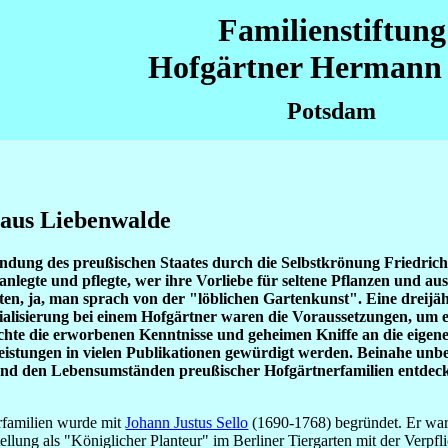
Familienstiftung
Hofgärtner Hermann 
Potsdam
 aus Liebenwalde
dung des preußischen Staates durch die Selbstkrönung Friedrichs 
legte und pflegte, wer ihre Vorliebe für seltene Pflanzen und aus
ten, ja, man sprach von der "löblichen Gartenkunst". Eine dreij
alisierung bei einem Hofgärtner waren die Voraussetzungen, um e
rsuchte die erworbenen Kenntnisse und geheimen Kniffe an die eige
eistungen in vielen Publikationen gewürdigt werden. Beinahe unbe
nd den Lebensumständen preußischer Hofgärtnerfamilien entdeckte
rfamilien wurde mit
Johann Justus Sello
(1690-1768) begründet. Er war
tellung als "Königlicher Planteur" im Berliner Tiergarten mit der Verp