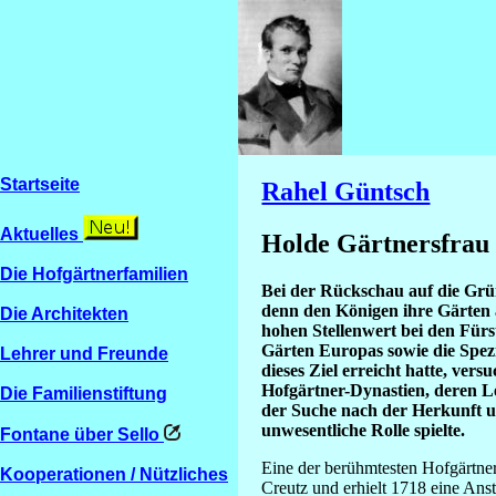
Startseite
Rahel Güntsch
Aktuelles
Holde Gärtnersfrau
Die Hofgärtnerfamilien
Bei der Rückschau auf die Grün
denn den Königen ihre Gärten an
Die Architekten
hohen Stellenwert bei den Fürs
Gärten Europas sowie die Spezi
Lehrer und Freunde
dieses Ziel erreicht hatte, ve
Hofgärtner-Dynastien, deren L
Die Familienstiftung
der Suche nach der Herkunft u
unwesentliche Rolle spielte.
Fontane über Sello
Eine der berühmtesten Hofgärtne
Kooperationen / Nützliches
Creutz und erhielt 1718 eine Ans