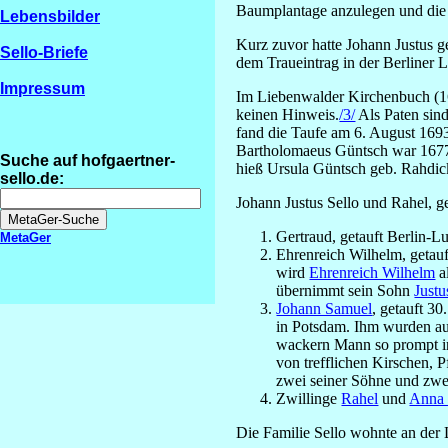
Baumplantage anzulegen und die
Lebensbilder
Kurz zuvor hatte Johann Justus g
Sello-Briefe
dem Traueintrag in der Berliner 
Impressum
Im Liebenwalder Kirchenbuch (16
keinen Hinweis.
/3/
Als Paten sind
fand die Taufe am 6. August 1693
Bartholomaeus Güntsch war 1677 
Suche auf hofgaertner-
hieß Ursula Güntsch geb. Rahdick
sello.de:
Johann Justus Sello und Rahel, g
Gertraud, getauft Berlin-L
MetaGer
Ehrenreich Wilhelm, getauf
wird
Ehrenreich Wilhelm
a
übernimmt sein Sohn
Justu
Johann Samuel
, getauft 3
in Potsdam. Ihm wurden au
wackern Mann so prompt in
von trefflichen Kirschen, 
zwei seiner Söhne und zwei 
Zwillinge
Rahel
und
Anna 
Die Familie Sello wohnte an der