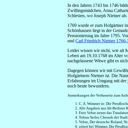
In den Jahren 1743 bis 1746 bild
Zwillingsmädchen, Anna Catharin
Schlesien, wo Joseph Nietner als
1769 wurde er zum Hofgärtner i
Schönhausen liegt in der Gemark
Pensionierung im Jahre 1795. Vo
und
Carl Friedrich Nietner 1766
Leider wissen wir nicht, wie alt 
Leben am 19.10.1768 im Alter v
nachgelassene Witwe gibt es nich
Dagegen können wir mit Gewißhei
Hofgärtnern Nietner ist. Die Nam
Erfahrungen im Umgang mit der j
noch heute bewundern.
Anmerkungen der Verfasserin zum Aufs
C. A. Wimmer in: Die Preußisch
Alle Angaben aus Alt-Berliner 
Fritz Vehse nennt das Traudatum
Tobias Seiler, Chronik der Stad
Vehse, Der deutsche Roland, Nr.
zitiert bei Wimmer, Die Preußisc