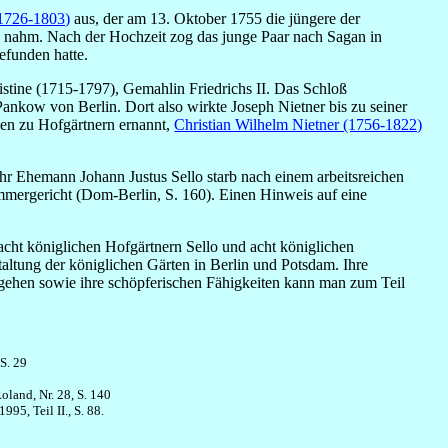
(1726-1803)
aus, der am 13. Oktober 1755 die jüngere der
g nahm. Nach der Hochzeit zog das junge Paar nach Sagan in
efunden hatte.
stine (1715-1797), Gemahlin Friedrichs II. Das Schloß
nkow von Berlin. Dort also wirkte Joseph Nietner bis zu seiner
den zu Hofgärtnern ernannt,
Christian Wilhelm Nietner (1756-1822)
 Ihr Ehemann Johann Justus Sello starb nach einem arbeitsreichen
mergericht (Dom-Berlin, S. 160). Einen Hinweis auf eine
ht königlichen Hofgärtnern Sello und acht königlichen
altung der königlichen Gärten in Berlin und Potsdam. Ihre
gehen sowie ihre schöpferischen Fähigkeiten kann man zum Teil
S. 29
oland, Nr. 28, S. 140
95, Teil II., S. 88.