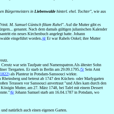
en Bürgermeisters in
Liebenwalde
hinterl. ehel. Tochter"
, wie aus
rinit. M. Samuel Güntsch filiam Rahel"
. Auf die Mutter gibt es
bürgem... genannt. Nach dem damals gültigen julianischen Kalender
antritt ein neues Kirchenbuch angelegt hatte. Johann
nwalde eingeführt worden.
/4/
Er war Rahels Onkel; ihre Mutter
reutz.
n Creutz war sein Taufpate und Namenspatron.Als ältester Sohn
iner Tiergarten. Er starb in Berlin am 29.09.1795.
/5/
Sein Amt
-1822)
als Planteur in Potsdam-Sanssouci wirkte.
 in Rheinsberg und betreut ab 1747 den Küchen- oder Marlygarten
oßen Terassen vor Sanssouci anvertraut "und Alles kam durch den
Königin Mutter, am 27. März 1748, bei Tafel mit einem Dessert
onnte."
/6/
Johann Samuel starb am 16.04.1787 in Potsdam, wo
s und natürlich auch einen eigenen Garten.