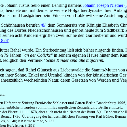
ete Johann Justus Sello einen Lehrling namens
Johann Joseph Nietner 
a, heiratete und mit dem eine weitere Hofgärtnerdynastie ihren Anfan
 Kunst- und Lustgärtner beim Fürsten von Lobkowitz eine Anstellung g
n Schönhausen berufen
/8/
, dem Sommersitz von Königin Elisabeth Chri
ung des Dorfes Niederschönhausen und gehört heute zum Stadtbezirk Pa
n seinen acht Kindern ergriffen zwei Söhne den Gärtnerberuf und wur
-1824)
.
Mutter Rahel wurde. Ein Sterbeeintrag ließ sich bisher nirgends finden.
on 79 Jahren
"an der Colicke"
in seinem eigenen Hause hinter dem Kam
t, lediglich den Vermerk
"Seine Kinder sind alle majorenn."
t sagen, daß Rahel Güntsch aus Liebenwalde die Stamm-Mutter von ac
en ihrer Söhne, Enkel und Urenkel künden von der künstlerischen Gest
ahreszeitlich wechselnden Natur, deren Gesetzen von Werden und Ver
atz:
en Hofgärtner. Stiftung Preußische Schlösser und Gärten Berlin Brandenburg 1996, 
Kirchenbüchern wurden von mir im Evangelischen Zentralarchiv Berlin ermittelt.
 der Eltern: 11.11.1678, aber auch nicht den Namen der Braut. Vgl. Der deutsche R
t Bernau 1736. Übertragung der handschriftlichen Fassung von Karl Bülow. Bernau 19
 28, S. 140; KB Neue Kirche, S. 232
hen Hofgärtner, S. 29 f.