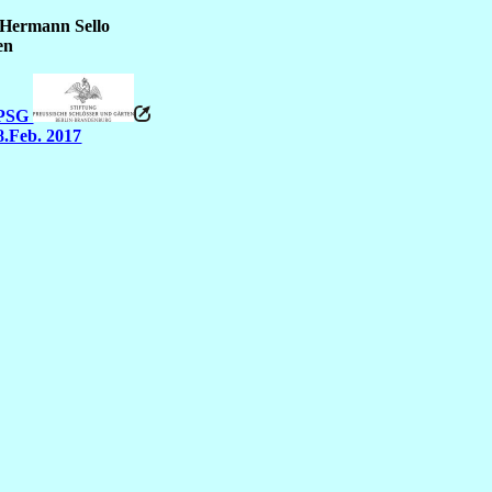
 Hermann Sello
en
 SPSG
8.Feb. 2017