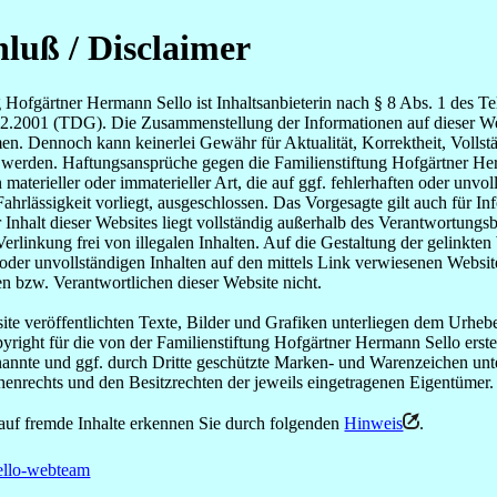
luß / Disclaimer
g Hofgärtner Hermann Sello ist Inhaltsanbieterin nach § 8 Abs. 1 des T
.2001 (TDG). Die Zusammenstellung der Informationen auf dieser Web
n. Dennoch kann keinerlei Gewähr für Aktualität, Korrektheit, Vollstän
erden. Haftungsansprüche gegen die Familienstiftung Hofgärtner Herm
materieller oder immaterieller Art, die auf ggf. fehlerhaften oder unvo
ahrlässigkeit vorliegt, ausgeschlossen. Das Vorgesagte gilt auch für In
 Inhalt dieser Websites liegt vollständig außerhalb des Verantwortungs
 Verlinkung frei von illegalen Inhalten. Auf die Gestaltung der gelink
 oder unvollständigen Inhalten auf den mittels Link verwiesenen Websit
en bzw. Verantwortlichen dieser Website nicht.
site veröffentlichten Texte, Bilder und Grafiken unterliegen dem Urhe
ight für die von der Familienstiftung Hofgärtner Hermann Sello erstell
nannte und ggf. durch Dritte geschützte Marken- und Warenzeichen un
enrechts und den Besitzrechten der jeweils eingetragenen Eigentümer.
auf fremde Inhalte erkennen Sie durch folgenden
Hinweis
.
ello-webteam