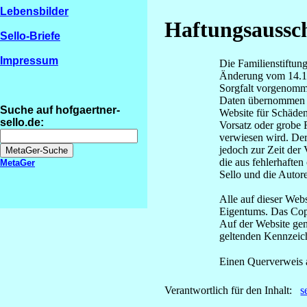
Lebensbilder
Haftungsaussch
Sello-Briefe
Impressum
Die Familienstiftun
Änderung vom 14.12
Sorgfalt vorgenomme
Daten übernommen w
Suche auf hofgaertner-
Website für Schäden 
sello.de:
Vorsatz oder grobe F
verwiesen wird. Der
jedoch zur Zeit der
die aus fehlerhaften
MetaGer
Sello und die Autor
Alle auf dieser Web
Eigentums. Das Copyr
Auf der Website ge
geltenden Kennzeich
Einen Querverweis 
Verantwortlich für den Inhalt:
s