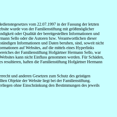
eledienstegesetzes vom 22.07.1997 in der Fassung der letzten
site wurde von der Familienstiftung mit größtmöglicher
digkeit oder Qualität der bereitgestellten Informationen und
ann Sello oder die Autoren bzw. Verantwortlichen dieser
llständigen Informationen und Daten beruhen, sind, soweit nicht
formationen auf Websites, auf die mittels eines Hyperlinks
bereiches der Familienstiftung Hofgärtner Hermann Sello, war
ten Websites kann nicht Einfluss genommen werden. Für Schäden,
es resultieren, haften die Familienstiftung Hofgärtner Hermann
berrecht und anderen Gesetzen zum Schutz des geistigen
ten Objekte der Website liegt bei der Familienstiftung.
terliegen ohne Einschränkung den Bestimmungen des jeweils