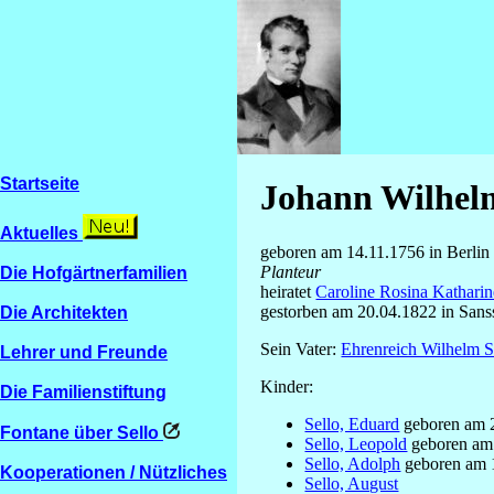
Startseite
Johann Wilhelm
Aktuelles
geboren am 14.11.1756 in Berlin
Planteur
Die Hofgärtnerfamilien
heiratet
Caroline Rosina Kathari
gestorben am 20.04.1822 in Sans
Die Architekten
Sein Vater:
Ehrenreich Wilhelm S
Lehrer und Freunde
Kinder:
Die Familienstiftung
Sello, Eduard
geboren am 
Fontane über Sello
Sello, Leopold
geboren am
Sello, Adolph
geboren am 
Kooperationen / Nützliches
Sello, August