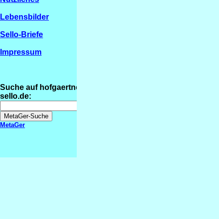
Lebensbilder
Sello-Briefe
Impressum
Suche auf hofgaertner-
sello.de:
MetaGer