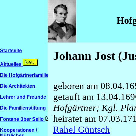
Hofg
Startseite
Johann Jost (J
Aktuelles
Die Hofgärtnerfamilien
geboren am 08.04.16
Die Architekten
getauft am 13.04.169
Lehrer und Freunde
Hofgärtner; Kgl. Pla
Die Familienstiftung
heiratet am 07.03.171
Fontane über Sello
Rahel Güntsch
Kooperationen /
Nützliches