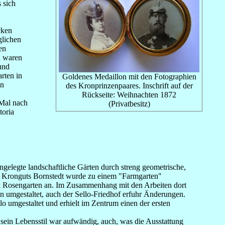
s sich
cken
glichen
en
n waren
 und
rten in
Goldenes Medaillon mit den Fotographien
on
des Kronprinzenpaares. Inschrift auf der
Rückseite: Weihnachten 1872
 Mal nach
(Privatbesitz)
toria
ngelegte landschaftliche Gärten durch streng geometrische,
es Kronguts Bornstedt wurde zu einem "Farmgarten"
nen Rosengarten an. Im Zusammenhang mit den Arbeiten dort
n umgestaltet, auch der Sello-Friedhof erfuhr Änderungen.
o umgestaltet und erhielt im Zentrum einen der ersten
t, sein Lebensstil war aufwändig, auch, was die Ausstattung