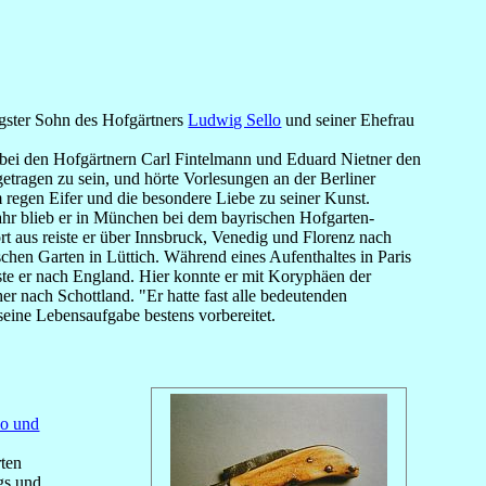
gster Sohn des Hofgärtners
Ludwig Sello
und seiner Ehefrau
bei den Hofgärtnern Carl Fintelmann und Eduard Nietner den
getragen zu sein, und hörte Vorlesungen an der Berliner
m regen Eifer und die besondere Liebe zu seiner Kunst.
ahr blieb er in München bei dem bayrischen Hofgarten-
t aus reiste er über Innsbruck, Venedig und Florenz nach
chen Garten in Lüttich. Während eines Aufenthaltes in Paris
eiste er nach England. Hier konnte er mit Koryphäen der
 nach Schottland. "Er hatte fast alle bedeutenden
seine Lebensaufgabe bestens vorbereitet.
lo und
rten
gs und