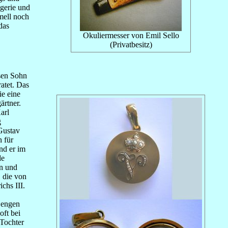
ngerie und
rmell noch
das
Okuliermesser von Emil Sello
(Privatbesitz)
ssen Sohn
ratet. Das
ie eine
ärtner.
arl
g
Gustav
n für
nd er im
de
en und
, die von
chs III.
r engen
oft bei
 Tochter