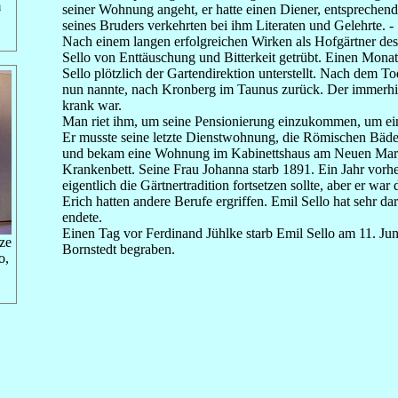
m
seiner Wohnung angeht, er hatte einen Diener, entspreche
seines Bruders verkehrten bei ihm Literaten und Gelehrte. 
Nach einem langen erfolgreichen Wirken als Hofgärtner des
Sello von Enttäuschung und Bitterkeit getrübt. Einen Monat
Sello plötzlich der Gartendirektion unterstellt. Nach dem To
nun nannte, nach Kronberg im Taunus zurück. Der immerhin 
krank war.
Man riet ihm, um seine Pensionierung einzukommen, um 
Er musste seine letzte Dienstwohnung, die Römischen Bäder,
und bekam eine Wohnung im Kabinettshaus am Neuen Markt 
Krankenbett. Seine Frau Johanna starb 1891. Ein Jahr vorhe
eigentlich die Gärtnertradition fortsetzen sollte, aber er
Erich hatten andere Berufe ergriffen. Emil Sello hat sehr da
endete.
Einen Tag vor Ferdinand Jühlke starb Emil Sello am 11. Ju
zze
Bornstedt begraben.
o,