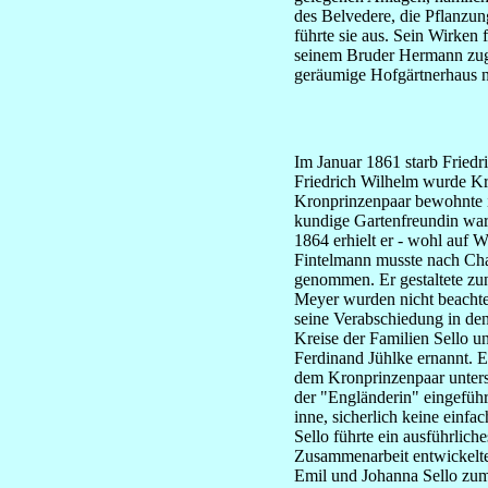
des Belvedere, die Pflanzun
führte sie aus. Sein Wirken
seinem Bruder Hermann zuge
geräumige Hofgärtnerhaus 
Im Januar 1861 starb Friedr
Friedrich Wilhelm wurde Kro
Kronprinzenpaar bewohnte i
kundige Gartenfreundin war,
1864 erhielt er - wohl auf W
Fintelmann musste nach Cha
genommen. Er gestaltete zu
Meyer wurden nicht beachtet
seine Verabschiedung in den
Kreise der Familien Sello u
Ferdinand Jühlke ernannt. E
dem Kronprinzenpaar unterst
der "Engländerin" eingeführ
inne, sicherlich keine einfac
Sello führte ein ausführlich
Zusammenarbeit entwickelte 
Emil und Johanna Sello zum