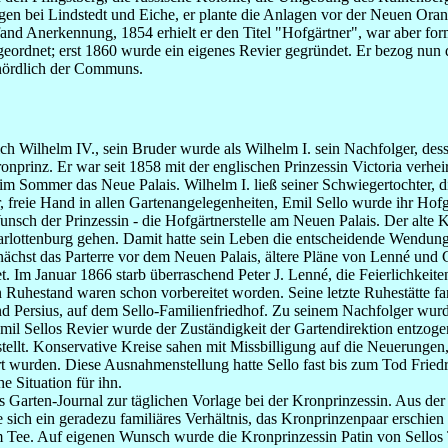
gen bei Lindstedt und Eiche, er plante die Anlagen vor der Neuen Ora
 fand Anerkennung, 1854 erhielt er den Titel "Hofgärtner", war aber fo
ordnet; erst 1860 wurde ein eigenes Revier gegründet. Er bezog nun 
nördlich der Communs.
ich Wilhelm IV., sein Bruder wurde als Wilhelm I. sein Nachfolger, de
nprinz. Er war seit 1858 mit der englischen Prinzessin Victoria verhei
m Sommer das Neue Palais. Wilhelm I. ließ seiner Schwiegertochter, d
 freie Hand in allen Gartenangelegenheiten, Emil Sello wurde ihr Hofg
unsch der Prinzessin - die Hofgärtnerstelle am Neuen Palais. Der alte K
rlottenburg gehen. Damit hatte sein Leben die entscheidende Wendun
nächst das Parterre vor dem Neuen Palais, ältere Pläne von Lenné und 
. Im Januar 1866 starb überraschend Peter J. Lenné, die Feierlichkeite
 Ruhestand waren schon vorbereitet worden. Seine letzte Ruhestätte fa
nd Persius, auf dem Sello-Familienfriedhof. Zu seinem Nachfolger wur
mil Sellos Revier wurde der Zuständigkeit der Gartendirektion entzog
ellt. Konservative Kreise sahen mit Missbilligung auf die Neuerungen
t wurden. Diese Ausnahmenstellung hatte Sello fast bis zum Tod Friedri
he Situation für ihn.
es Garten-Journal zur täglichen Vorlage bei der Kronprinzessin. Aus de
sich ein geradezu familiäres Verhältnis, das Kronprinzenpaar erschien 
 Tee. Auf eigenen Wunsch wurde die Kronprinzessin Patin von Sellos