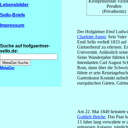
Kronprinzessin Victo
Lebensbilder
Preußen
(Privatbesitz)
Sello-Briefe
Impressum
Der Hofgärtner
Emil
Ludwig
Charlotte Anger
. Sein Vate
Emil Sello verließ 1833 au
Suche auf hofgaertner-
Gärtnerberuf zu erlernen. Er
sello.de:
Universität. Anlässlich sei
Seine Wanderjahre führten 
Intendanten Carl August Sck
Rom, dann über die Schweiz 
MetaGer
führte er sein Reisetagebuch
Gartenkunst Kontakt aufneh
europäischen Gärten, Gärtne
Am 22. Mai 1849 heiratete 
Gottlieb Betche
. Das Paar h
13 Jahre lang verwaltete er
gelegenen Anlagen, nämlich