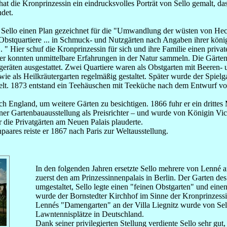
 hat die Kronprinzessin ein eindrucksvolles Porträt von Sello gemalt, da
ndet.
 Sello einen Plan gezeichnet für die "Umwandlung der wüsten von He
bstquartiere ... in Schmuck- und Nutzgärten nach Angaben ihrer köni
. " Hier schuf die Kronprinzessin für sich und ihre Familie einen privat
er konnten unmittelbare Erfahrungen in der Natur sammeln. Die Gärte
geräten ausgestattet. Zwei Quartiere waren als Obstgarten mit Beeren-
 als Heilkräutergarten regelmäßig gestaltet. Später wurde der Spielga
lt. 1873 entstand ein Teehäuschen mit Teeküche nach dem Entwurf v
h England, um weitere Gärten zu besichtigen. 1866 fuhr er ein drittes
iner Gartenbauausstellung als Preisrichter – und wurde von Königin Vic
 die Privatgärten am Neuen Palais plauderte.
aares reiste er 1867 nach Paris zur Weltausstellung.
In den folgenden Jahren ersetzte Sello mehrere von Lenné a
zuerst den am Prinzessinnenpalais in Berlin. Der Garten d
umgestaltet, Sello legte einen "feinen Obstgarten" und ei
wurde der Bornstedter Kirchhof im Sinne der Kronprinzessi
Lennés "Damengarten" an der Villa Liegnitz wurde von Sell
Lawntennisplätze in Deutschland.
Dank seiner privilegierten Stellung verdiente Sello sehr gu