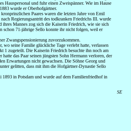
ndes Hauspersonal und fuhr einen Zweispänner. Wie im Hause
- 1883 wurde er Oberhofgärtner.
 kronprinzlichen Paares waren die letzten Jahre von Emil
 nach Regierungsantritt des todkranken Friedrichs III. wurde
d ihres Mannes zog sich die Kaiserin Friedrich, wie sie sich
schon 71-jährige Sello konnte ihr nicht folgen, weil er
einer Zwangspensionierung zuvorzukommen.
 wo seine Familie glückliche Tage verlebt hatte, verlassen
1 zugeteilt. Die Kaiserin Friedrich besuchte ihn noch am
r hatte das Paar seinen jüngsten Sohn Hermann verloren, der
 war den Erwartungen nicht gewachsen. Die Söhne Georg und
runter gelitten, dass mit ihm die Hofgärtner-Dynastie Sello
ni 1893 in Potsdam und wurde auf dem Familienfriedhof in
SE