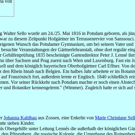
ria von
 Walter Sello wurde am 24./25. Mai 1816 in Potsdam geboren, als jün
r war zu diesem Zeitpunkt Hofgärtner im Terrassenrevier von Sanssouci.
f eigenen Wunsch das Potsdamer Gymnasium, um bei seinem Vater und 
 besuchte Veranstaltungen der Gärtnerlehranstalt, ohne dort regulär ein
ner Gehilfenprüfung 1835 bescheinigte Gartendirektor Peter J. Lenné ih
ihn über Sachsen und Prag zuerst nach Wien und Laxenburg. Fast ein J
ell und dem königlich bayerischen Oberhofgärtner Carl Effner. Von dor
den Rhein hinab nach Belgien. Ein halbes Jahr arbeitete er im Botanis
 auf Französisch fort, außerdem lernte er Englisch. 1840 schließlich r
men. Vor seiner Rückkehr nach Potsdam machte er noch einen Abstecher
r und Botaniker kennengelernt." (Wimmer). Zugleich hatte er sich auf 
er
Johanna Kahlbau
aus Zossen, eine Enkelin von
Marie Christiane Sel
atte sieben Kinder.
 als Obergehilfe unter Leitung Lennés die außerhalb der königlichen Gä
 den Pfingstberg, die russische Kolonie, die Umgebung des Ruinenber