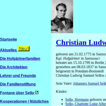
Startseite
Christian Ludw
Aktuelles
geboren am 21.02.1775 in Sansso
Kgl. Hofgärtner in Sanssouci
Die Hofgärtnerfamilien
heiratet am 15.10.1799 in Berlin
gestorben am 08.03.1837 in Sans
Die Architekten
beigesetzt in Potsdam-Bornstedt
Christian Ludwig Samuel Sello
Lehrer und Freunde
Sein Vater:
Johannes Samuel Sel
Die Familienstiftung
Kinder:
Fontane über Sello
Sello, Hermann
geboren am
Kooperationen / Nützliches
Sello, Charlotte Luise Albe