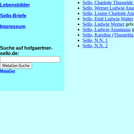
Sello, Charlotte Thusnelde
Lebensbilder
Sello, Werner Ludwig Anas
Sello, Louise Charlotte Am
Sello-Briefe
Sello, Emil Ludwig Walter
Sello, Ludwig Werner
gebo
Impressum
Sello, Ludwig Anastasius
g
Sello, Karoline (Thusnelda
Sello, N.N. 1
Sello, N.N. 2
Suche auf hofgaertner-
sello.de:
MetaGer