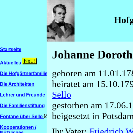
Hofg
Startseite
Johanne Doroth
Aktuelles
geboren am 11.01.178
Die Hofgärtnerfamilien
heiratet am 15.10.17
Die Architekten
Sello
Lehrer und Freunde
gestorben am 17.06.1
Die Familienstiftung
beigesetzt in Potsda
Fontane über Sello
Kooperationen /
Ihr Vater:
Friedrich 
Nützliches