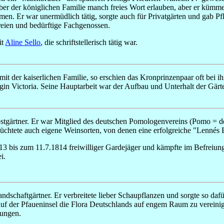
über der königlichen Familie manch freies Wort erlauben, aber er kümm
men. Er war unermüdlich tätig, sorgte auch für Privatgärten und gab P
eien und bedürftige Fachgenossen.
it
Aline Sello
, die schriftstellerisch tätig war.
r mit der kaiserlichen Familie, so erschien das Kronprinzenpaar oft be
gin Victoria. Seine Hauptarbeit war der Aufbau und Unterhalt der Gärte
stgärtner. Er war Mitglied des deutschen Pomologenvereins (Pomo = de
züchtete auch eigene Weinsorten, von denen eine erfolgreiche "Lennés 
13 bis zum 11.7.1814 freiwilliger Gardejäger und kämpfte im Befreiu
i.
ndschaftgärtner. Er verbreitete lieber Schaupflanzen und sorgte so da
uf der Pfaueninsel die Flora Deutschlands auf engem Raum zu vereinig
lungen.