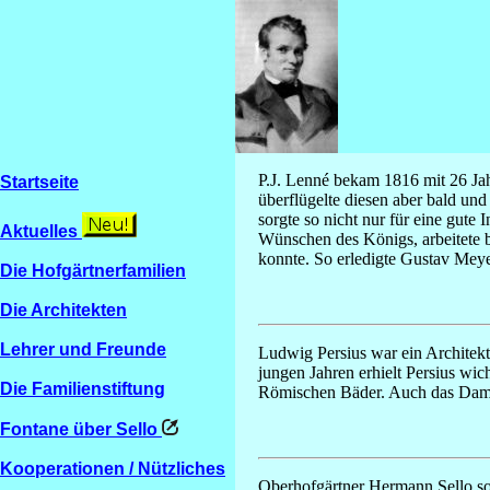
P.J. Lenné bekam 1816 mit 26 Ja
Startseite
überflügelte diesen aber bald un
sorgte so nicht nur für eine gute
Aktuelles
Wünschen des Königs, arbeitete b
konnte. So erledigte Gustav Meye
Die Hofgärtnerfamilien
Die Architekten
Lehrer und Freunde
Ludwig Persius war ein Architekt
jungen Jahren erhielt Persius w
Die Familienstiftung
Römischen Bäder. Auch das Damp
Fontane über Sello
Kooperationen / Nützliches
Oberhofgärtner Hermann Sello so