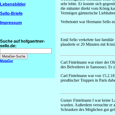
sehr lobte. Er konnte sich gegen
Lebensbilder
die mitunter direkt vom König ka
Vermögen gärtnerische Liebhaber
Sello-Briefe
Verheiratet war Hermann Sello m
Impressum
Emil Sello verkehrte fast familiä
Suche auf hofgaertner-
plauderte er 20 Minuten mit Köni
sello.de:
MetaGer
Carl Fintelmann war einer der Ob
des Belvederes in Sanssouci. Er 
Carl Fintelmann war von 15.2.18
preußischer Truppen in Paris dabe
Gustav Fintelmann I war keine La
wurden. Außerdem versuchte er a
Schranken des Möglichen gut ge