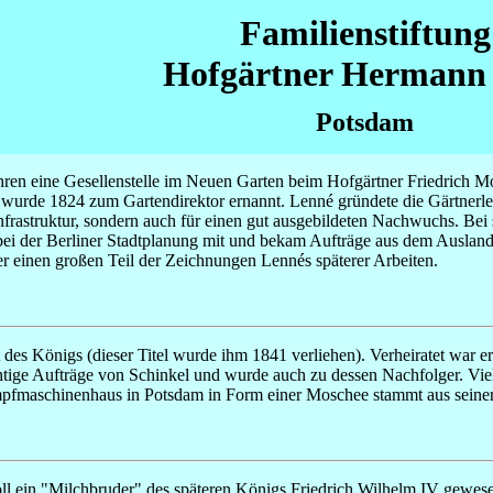
Familienstiftung
Hofgärtner Hermann 
Potsdam
hren eine Gesellenstelle im Neuen Garten beim Hofgärtner Friedrich M
d wurde 1824 zum Gartendirektor ernannt. Lenné gründete die Gärtner
 Infrastruktur, sondern auch für einen gut ausgebildeten Nachwuchs. Be
ei der Berliner Stadtplanung mit und bekam Aufträge aus dem Ausland) w
r einen großen Teil der Zeichnungen Lennés späterer Arbeiten.
 des Königs (dieser Titel wurde ihm 1841 verliehen). Verheiratet war e
ichtige Aufträge von Schinkel und wurde auch zu dessen Nachfolger. V
fmaschinenhaus in Potsdam in Form einer Moschee stammt aus seiner
ll ein "Milchbruder" des späteren Königs Friedrich Wilhelm IV gewese