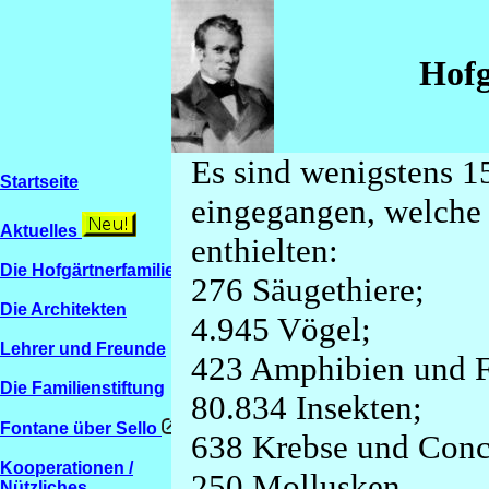
Hofg
Es sind wenigstens 15
Startseite
eingegangen, welche
Aktuelles
enthielten:
Die Hofgärtnerfamilien
276 Säugethiere;
Die Architekten
4.945 Vögel;
Lehrer und Freunde
423 Amphibien und F
Die Familienstiftung
80.834 Insekten;
Fontane über Sello
638 Krebse und Conc
Kooperationen /
250 Mollusken
Nützliches