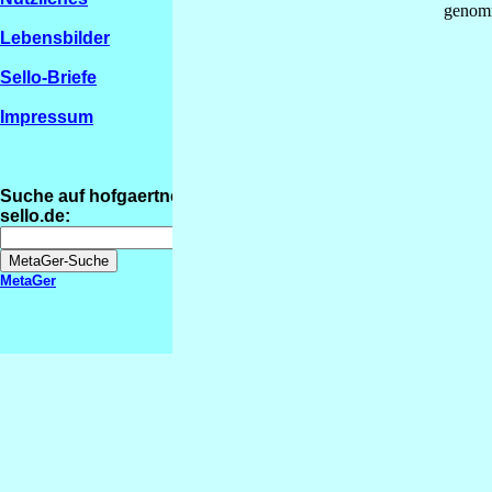
genomm
Lebensbilder
Sello-Briefe
Impressum
Suche auf hofgaertner-
sello.de:
MetaGer