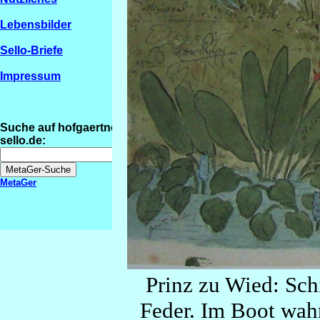
Lebensbilder
Sello-Briefe
Impressum
Suche auf hofgaertner-
sello.de:
MetaGer
Prinz zu Wied: Sch
Feder. Im Boot wahr