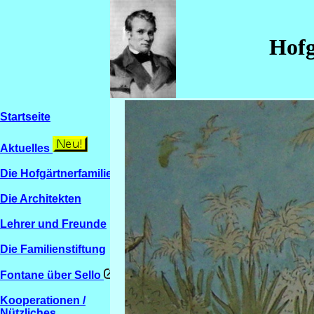
Hofg
Startseite
Aktuelles
Die Hofgärtnerfamilien
Die Architekten
Lehrer und Freunde
Die Familienstiftung
Fontane über Sello
Kooperationen /
Nützliches