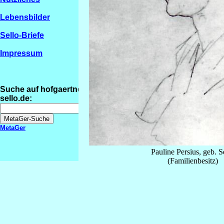
Lebensbilder
Sello-Briefe
Impressum
Suche auf hofgaertner-
sello.de:
MetaGer
Pauline Persius, geb. S
(Familienbesitz)