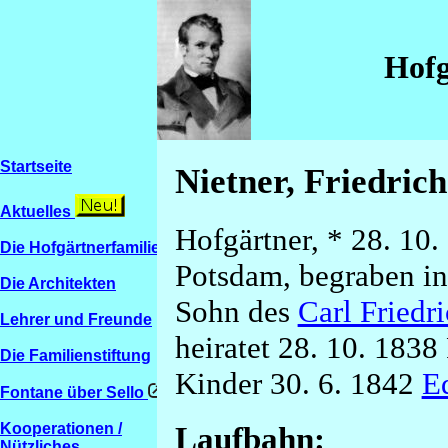
Hofg
Startseite
Nietner, Friedric
Aktuelles
Hofgärtner, * 28. 10.
Die Hofgärtnerfamilien
Potsdam, begraben in
Die Architekten
Sohn des
Carl Friedr
Lehrer und Freunde
heiratet 28. 10. 183
Die Familienstiftung
Kinder 30. 6. 1842
Ed
Fontane über Sello
Kooperationen /
Laufbahn:
Nützliches