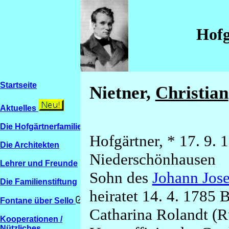
Hofg
Startseite
Nietner,
Christian
Aktuelles
Die Hofgärtnerfamilien
Hofgärtner, * 17. 9. 
Die Architekten
Niederschönhausen
Lehrer und Freunde
Sohn des
Johann Jose
Die Familienstiftung
heiratet 14. 4. 1785 
Fontane über Sello
Catharina Rolandt (R
Kooperationen /
Nützliches