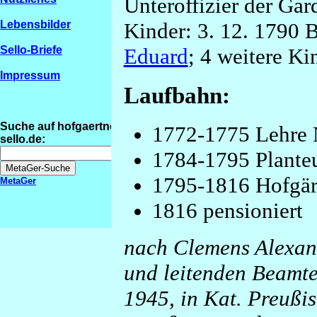
Unteroffizier der Gar
Kinder: 3. 12. 1790 
Lebensbilder
Eduard
; 4 weitere Ki
Sello-Briefe
Impressum
Laufbahn:
Suche auf hofgaertner-
1772-1775 Lehre 
sello.de:
1784-1795 Plante
1795-1816 Hofgär
MetaGer
1816 pensioniert
nach Clemens Alexan
und leitenden Beamte
1945, in Kat. Preußi