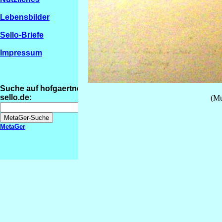
Lebensbilder
Sello-Briefe
Impressum
Suche auf hofgaertner-
sello.de:
(Mu
MetaGer