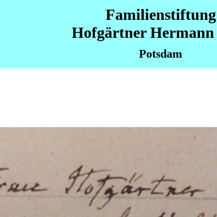
Familienstiftung
Hofgärtner Hermann 
Potsdam