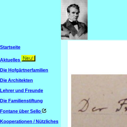
Startseite
Aktuelles
Die Hofgärtnerfamilien
Die Architekten
Lehrer und Freunde
Die Familienstiftung
Fontane über Sello
Kooperationen / Nützliches