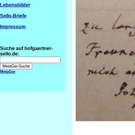
Lebensbilder
Sello-Briefe
Impressum
Suche auf hofgaertner-
sello.de:
MetaGer