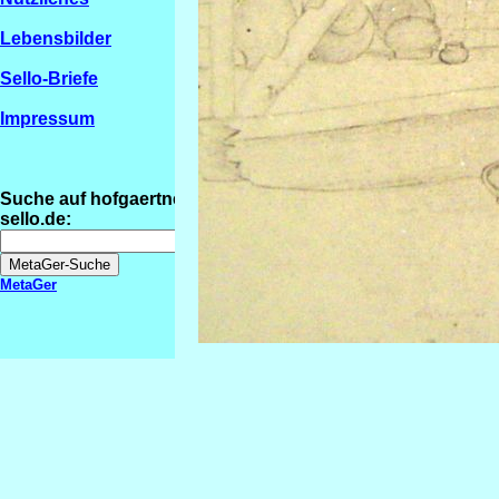
Lebensbilder
Sello-Briefe
Impressum
Suche auf hofgaertner-
sello.de:
MetaGer