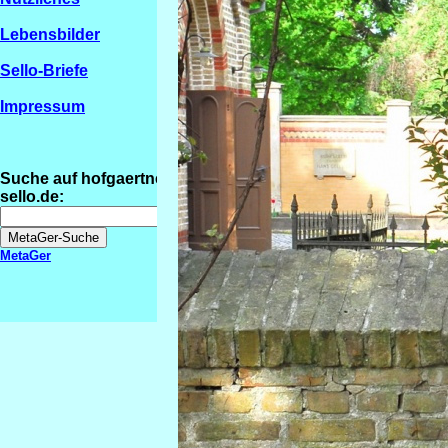
Lebensbilder
Sello-Briefe
Impressum
Suche auf hofgaertner-
sello.de:
MetaGer