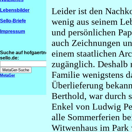
Leider ist den Nachk
Lebensbilder
wenig aus seinem Leb
Sello-Briefe
und persönlichen Pap
Impressum
auch Zeichnungen und
einem staatlichen Arch
Suche auf hofgaertner-
sello.de:
zugänglich. Deshalb m
Familie wenigstens d
MetaGer
Überlieferung bekann
Berthold, war durch s
Enkel von Ludwig Per
alle Sommerferien be
Witwenhaus im Park v