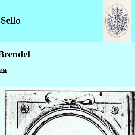
Sello
Brendel
am