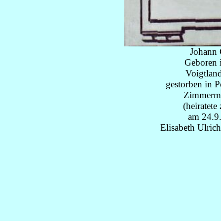
Johann 
Geboren 
Voigtlan
gestorben in 
Zimmerme
(heiratet
am 24.9
Elisabeth Ulric