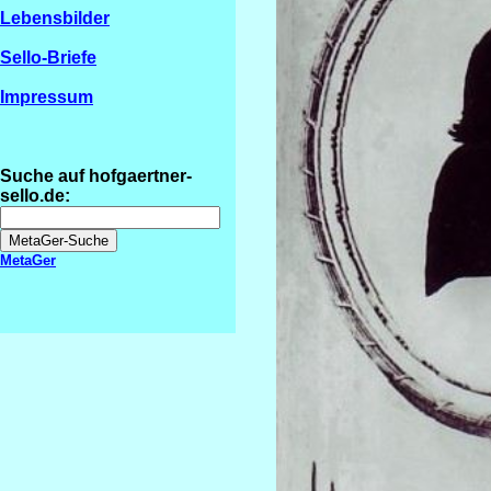
Lebensbilder
Sello-Briefe
Impressum
Suche auf hofgaertner-
sello.de:
MetaGer