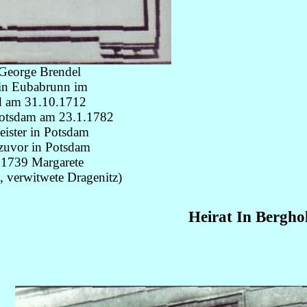
George Brendel
in Eubabrunn im
d am 31.10.1712
Potsdam am 23.1.1782
ister in Potsdam
e zuvor in Potsdam
.1739 Margarete
h, verwitwete Dragenitz)
Heirat In Bergho