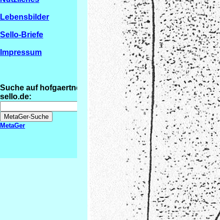
Lebensbilder
Sello-Briefe
Impressum
Suche auf hofgaertner-
sello.de:
MetaGer