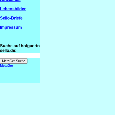
Lebensbilder
Sello-Briefe
Impressum
Suche auf hofgaertner-
sello.de:
MetaGer