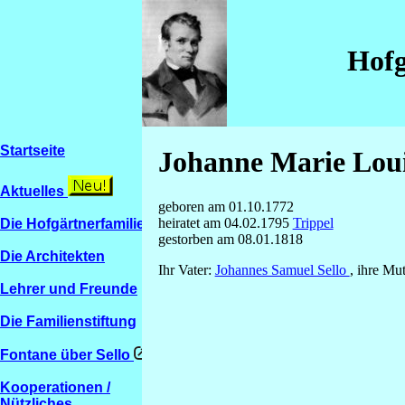
Hofg
Startseite
Johanne Marie Loui
Aktuelles
geboren am 01.10.1772
heiratet am 04.02.1795
Trippel
Die Hofgärtnerfamilien
gestorben am 08.01.1818
Die Architekten
Ihr Vater:
Johannes Samuel Sello
, ihre Mu
Lehrer und Freunde
Die Familienstiftung
Fontane über Sello
Kooperationen /
Nützliches