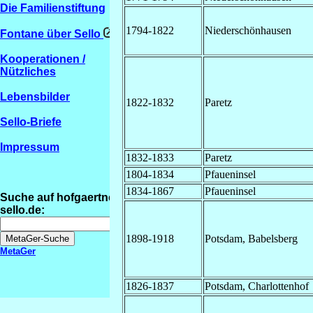
Die Familienstiftung
1794-1822
Niederschönhausen
Fontane über Sello
Kooperationen /
Nützliches
Lebensbilder
1822-1832
Paretz
Sello-Briefe
Impressum
1832-1833
Paretz
1804-1834
Pfaueninsel
1834-1867
Pfaueninsel
Suche auf hofgaertner-
sello.de:
1898-1918
Potsdam, Babelsberg
MetaGer
1826-1837
Potsdam, Charlottenhof