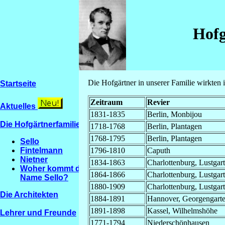
Hofg
Die Hofgärtner in unserer Familie wirkten
Startseite
Zeitraum
Revier
Aktuelles
1831-1835
Berlin, Monbijou
Die Hofgärtnerfamilien
1718-1768
Berlin, Plantagen
1768-1795
Berlin, Plantagen
Sello
Fintelmann
1796-1810
Caputh
Nietner
1834-1863
Charlottenburg, Lustgar
Woher kommt der
1864-1866
Charlottenburg, Lustgar
Name Sello?
1880-1909
Charlottenburg, Lustgar
Die Architekten
1884-1891
Hannover, Georgengart
1891-1898
Kassel, Wilhelmshöhe
Lehrer und Freunde
1771-1794
Niederschönhausen