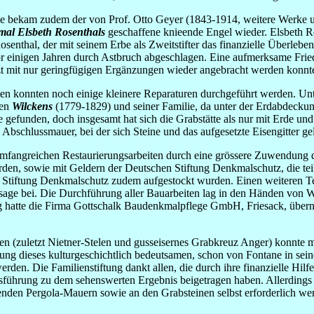
e bekam zudem der von Prof. Otto Geyer (1843-1914, weitere Werke u.a
al Elsbeth Rosenthals
geschaffene knieende Engel wieder. Elsbeth Ro
osenthal, der mit seinem Erbe als Zweitstifter das finanzielle Überleb
or einigen Jahren durch Astbruch abgeschlagen. Eine aufmerksame Friedh
etzt mit nur geringfügigen Ergänzungen wieder angebracht werden konnt
ten konnten noch einige kleinere Reparaturen durchgeführt werden. Un
gen
Wilckens
(1779-1829) und seiner Familie, da unter der Erdabdeck
efunden, doch insgesamt hat sich die Grabstätte als nur mit Erde und 
Abschlussmauer, bei der sich Steine und das aufgesetzte Eisengitter gel
mfangreichen Restaurierungsarbeiten durch eine grössere Zuwendung d
n, sowie mit Geldern der Deutschen Stiftung Denkmalschutz, die te
tiftung Denkmalschutz zudem aufgestockt wurden. Einen weiteren Teil 
sage bei. Die Durchführung aller Bauarbeiten lag in den Händen von Wi
g hatte die Firma Gottschalk Baudenkmalpflege GmbH, Friesack, übern
en (zuletzt Nietner-Stelen und gusseisernes Grabkreuz Anger) konnte 
ung dieses kulturgeschichtlich bedeutsamen, schon von Fontane in se
erden. Die Familienstiftung dankt allen, die durch ihre finanzielle Hi
führung zu dem sehenswerten Ergebnis beigetragen haben. Allerdings 
nden Pergola-Mauern sowie an den Grabsteinen selbst erforderlich wer