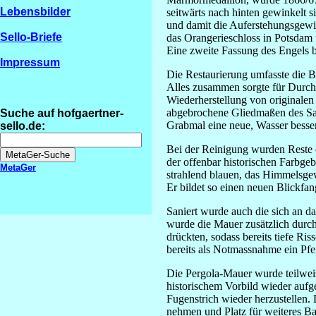
Lebensbilder
seitwärts nach hinten gewinkelt 
und damit die Auferstehungsgewi
Sello-Briefe
das Orangerieschloss in Potsdam 
Eine zweite Fassung des Engels 
Impressum
Die Restaurierung umfasste die 
Alles zusammen sorgte für Durch
Wiederherstellung von originalen
abgebrochene Gliedmaßen des Sand
Suche auf hofgaertner-
Grabmal eine neue, Wasser besse
sello.de:
Bei der Reinigung wurden Reste 
der offenbar historischen Farbge
MetaGer
strahlend blauen, das Himmelsgew
Er bildet so einen neuen Blickfan
Saniert wurde auch die sich an d
wurde die Mauer zusätzlich durch
drückten, sodass bereits tiefe Ri
bereits als Notmassnahme ein Pf
Die Pergola-Mauer wurde teilwei
historischem Vorbild wieder aufg
Fugenstrich wieder herzustelle
nehmen und Platz für weiteres B