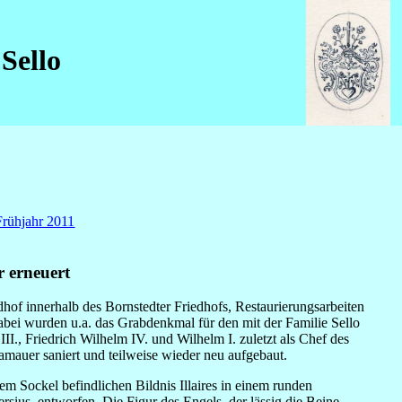
Sello
Frühjahr 2011
r erneuert
hof innerhalb des Bornstedter Friedhofs, Restaurierungsarbeiten
bei wurden u.a. das Grabdenkmal für den mit der Familie Sello
I., Friedrich Wilhelm IV. und Wilhelm I. zuletzt als Chef des
lamauer saniert und teilweise wieder neu aufgebaut.
em Sockel befindlichen Bildnis Illaires in einem runden
ius, entworfen. Die Figur des Engels, der lässig die Beine