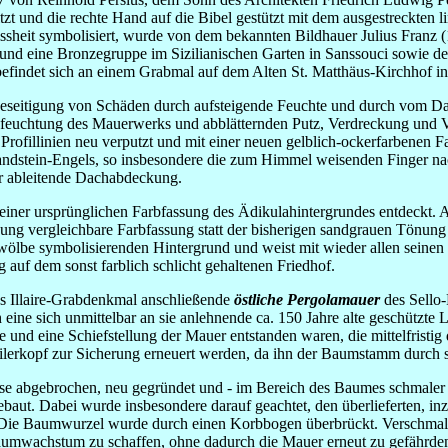
sitzt und die rechte Hand auf die Bibel gestützt mit dem ausgestreckte
ssheit symbolisiert, wurde von dem bekannten Bildhauer Julius Franz
und eine Bronzegruppe im Sizilianischen Garten in Sanssouci sowie dek
befindet sich an einem Grabmal auf dem Alten St. Matthäus-Kirchhof i
Beseitigung von Schäden durch aufsteigende Feuchte und durch vom D
feuchtung des Mauerwerks und abblätternden Putz, Verdreckung und Ve
 Profillinien neu verputzt und mit einer neuen gelblich-ockerfarbene
stein-Engels, so insbesondere die zum Himmel weisenden Finger nach 
r ableitende Dachabdeckung.
einer ursprünglichen Farbfassung des Ädikulahintergrundes entdeckt
bung vergleichbare Farbfassung statt der bisherigen sandgrauen Tönung 
ölbe symbolisierenden Hintergrund und weist mit wieder allen seinen
g auf dem sonst farblich schlicht gehaltenen Friedhof.
as Illaire-Grabdenkmal anschließende
östliche Pergolamauer
des Sello-
 eine sich unmittelbar an sie anlehnende ca. 150 Jahre alte geschütz
sse und eine Schiefstellung der Mauer entstanden waren, die mittelfristi
eilerkopf zur Sicherung erneuert werden, da ihn der Baumstamm durch
se abgebrochen, neu gegründet und - im Bereich des Baumes schmaler 
ebaut. Dabei wurde insbesondere darauf geachtet, den überlieferten, 
n. Die Baumwurzel wurde durch einen Korbbogen überbrückt. Verschm
aumwachstum zu schaffen, ohne dadurch die Mauer erneut zu gefährden 