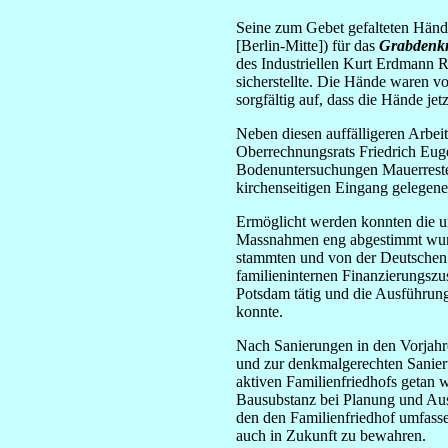
Seine zum Gebet gefalteten Händ
[Berlin-Mitte]) für das
Grabdenkm
des Industriellen Kurt Erdmann R
sicherstellte. Die Hände waren v
sorgfältig auf, dass die Hände j
Neben diesen auffälligeren Arbei
Oberrechnungsrats Friedrich Eu
Bodenuntersuchungen Mauerreste g
kirchenseitigen Eingang gelegene 
Ermöglicht werden konnten die u
Massnahmen eng abgestimmt wurde
stammten und von der Deutschen S
familieninternen Finanzierungszu
Potsdam tätig und die Ausführun
konnte.
Nach Sanierungen in den Vorjahr
und zur denkmalgerechten Sanier
aktiven Familienfriedhofs getan w
Bausubstanz bei Planung und Aus
den den Familienfriedhof umfasse
auch in Zukunft zu bewahren.