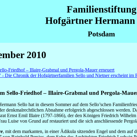
Familienstiftung
Hofgärtner Hermann 
Potsdam
zember 2010
llo-Friedhof – Illaire-Grabmal und Pergola-Mauer erneuert
" - Die Chronik der Hofgärtnerfamilien Sello und Nietner erscheint im 
em Sello-Friedhof – Illaire-Grabmal und Pergola-Maue
Hermann Sello hat in diesem Sommer auf dem Sello’schen Familienfried
 der denkmalrechtlichen Abnahme erfolgreich abgeschlossen werden. Da
t Ernst Emil Illaire (1797-1866), der den Königen Friedrich Wilhelm II
 Frau Luise von Grund auf restauriert und die sich anschliessende Pergo
re
, mit dem markanten, in einer Ädikula sitzenden Engel und dem auf d
von Reinhold Persius, dem Sohn des Architekten Friedrich Ludwig Pers