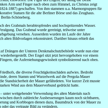
n linken Arm und Finger nach oben zum Himmel, zu Christus zeigt
 (1824-1887) geschaffen. Von ihm stammen u.a. Marmorgruppen für
orative Statuen für die alte Berliner Börse und das Zeughaus.
n Berlin-Schöneberg.
ach des Grabmals herabtropfendes und hochspritzendes Wasser.
ralgung. Das Grabmal wurde gereinigt, teilweise unter
n Farbgebung versehen. Ausserdem wurden im Laufe der Jahre
alten Bildvorlagen rekonstruiert. Darüber hinaus erhielt das
. Auf Drängen der Unteren Denkmalschutzbehörde wurde nun eine
wiederhergestellt. Der Engel sitzt jetzt hervorgehoben vor einem
 Fingern, die Auferstehungsgewissheit symbolisierend nach oben.
Friedhofs, die diverse Feuchtigkeitsschäden aufwies. Bedroht
te Linde, deren Stamm und Wurzelwerk auf die Pergola-Mauer
g die Standsicherheit der Mauer gefährdeten. Vor kurzer Zeit musste
 starken Wind aus dem Mauerverbund gedrückt hatte.
– unter weitgehender Verwendung des alten Materials nach
inzwischen durch zahlreiche Ausbesserungen kaum noch sichtbaren,
alerung und Korbbogen dienen dazu, Baumdruck von der Mauer zu
oder das vertraute Bild zu verändern.