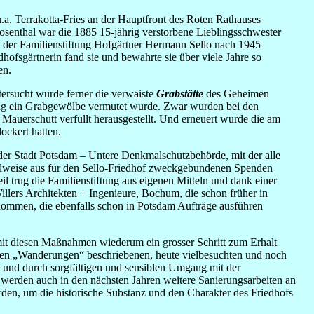
. Terrakotta-Fries an der Hauptfront des Roten Rathauses
senthal war die 1885 15-jährig verstorbene Lieblingsschwester
en der Familienstiftung Hofgärtner Hermann Sello nach 1945
ofsgärtnerin fand sie und bewahrte sie über viele Jahre so
en.
tersucht wurde ferner die verwaiste
Grabstätte
des Geheimen
ung ein Grabgewölbe vermutet wurde. Zwar wurden bei den
Mauerschutt verfüllt herausgestellt. Und erneuert wurde die am
ockert hatten.
er Stadt Potsdam – Untere Denkmalschutzbehörde, mit der alle
ilweise aus für den Sello-Friedhof zweckgebundenen Spenden
trug die Familienstiftung aus eigenen Mitteln und dank einer
llers Architekten + Ingenieure, Bochum, die schon früher in
ommen, die ebenfalls schon in Potsdam Aufträge ausführen
mit diesen Maßnahmen wiederum ein grosser Schritt zum Erhalt
inen „Wanderungen“ beschriebenen, heute vielbesuchten und noch
lfe und durch sorgfältigen und sensiblen Umgang mit der
werden auch in den nächsten Jahren weitere Sanierungsarbeiten an
den, um die historische Substanz und den Charakter des Friedhofs