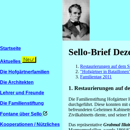
Startseite
Sello-Brief De
Aktuelles
Restaurierungen auf dem Se
"Hofgärtner in Bataillonen
Die Hofgärtnerfamilien
Familientag 2011
Die Architekten
1. Restaurierungen auf d
Lehrer und Freunde
Die Familienstiftung Hofgärtner 
Die Familienstiftung
durchgeführt. Diese konnten mit
befreundeten Geheimen Kabinettsra
Fontane über Sello
Zivilkabinetts diente, und seiner
Kooperationen / Nützliches
Das repräsentative
Grabmal Illai
Marmormedaillon, wurde 1866/67 