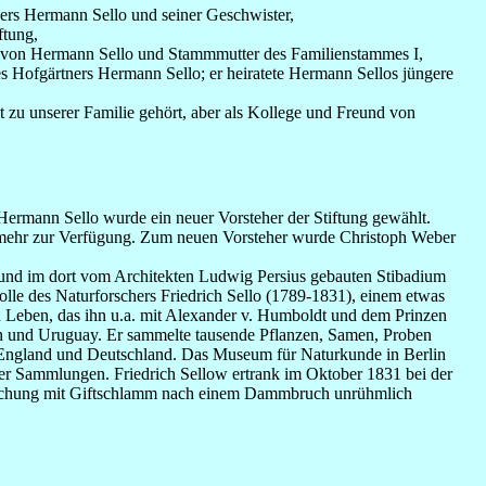
ners Hermann Sello und seiner Geschwister,
ftung,
ter von Hermann Sello und Stammmutter des Familienstammes I,
s Hofgärtners Hermann Sello; er heiratete Hermann Sellos jüngere
 zu unserer Familie gehört, aber als Kollege und Freund von
 Hermann Sello wurde ein neuer Vorsteher der Stiftung gewählt.
ht mehr zur Verfügung. Zum neuen Vorsteher wurde Christoph Weber
 und im dort vom Architekten Ludwig Persius gebauten Stibadium
lle des Naturforschers Friedrich Sello (1789-1831), einem etwas
en Leben, das ihn u.a. mit Alexander v. Humboldt und dem Prinzen
en und Uruguay. Er sammelte tausende Pflanzen, Samen, Proben
al, England und Deutschland. Das Museum für Naturkunde in Berlin
ner Sammlungen. Friedrich Sellow ertrank im Oktober 1831 bei der
euchung mit Giftschlamm nach einem Dammbruch unrühmlich