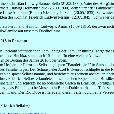
rtners Christian Ludwig Samuel Sello (21.02.1775), Vater des Hofgärt
tners Ludwig Hermann Sello (25.09.1800), dem Stifter der Familiensti
te Luise Albertine (Bertha) Nietner, geb. Sello (26.05.1835), Schwes
ekten des Königs" Friedrich Ludwig Persius (12.07.1845), Schwager de
rats Ferdinand Heinrich Ludwig v. Arnim (15.09.1815), der zwar nicht
lo-Familie auf unserem Friedhof ruht.
2015 in Potsdam
in Potsdam stattfindenden Familientag der Familienstiftung Hofgärtner
oachim v. Buchka, stand nach 15 Jahren für eine weitere Amtszeit nic
en zu Beginn des Jahres 2016 übergeben.
m Hofgärtner Hermann Sello angelegten "Paradeisgärt'l" in Sanssouci
 Familientages. Der Schauspieler Axel Eickenrodt schlüpfte in die Ro
er sich später Sellow nannte, und berichtete aus seinem abenteuerlich
te. Friedrich Sellow erkundete auf zahlreichen Expeditionen Brasili
Mineralien und schickte sie an botanische Gärten in Brasilien, Portug
hlass, das Ethnologische Museum in Berlin-Dahlem erhaltene Teile sei
dem Kanu. Der Rio Doce ist gerade in diesen Tagen durch eine Vers
Friedrich Sello(w):