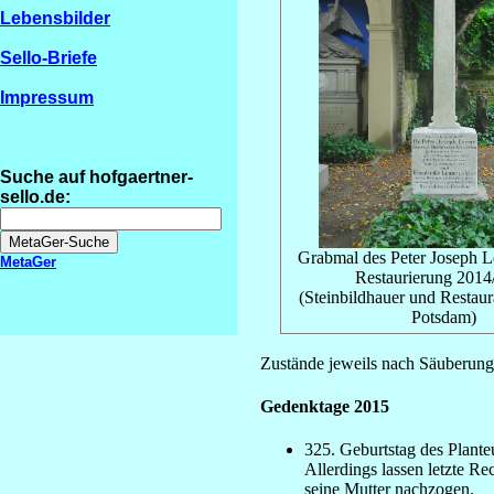
Lebensbilder
Sello-Briefe
Impressum
Suche auf hofgaertner-
sello.de:
Grabmal des Peter Joseph L
MetaGer
Restaurierung 2014
(Steinbildhauer und Restaur
Potsdam)
Zustände jeweils nach Säuberung 
Gedenktage 2015
325. Geburtstag des Plante
Allerdings lassen letzte R
seine Mutter nachzogen.